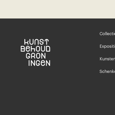
Footer-
Collecti
menu
Exposit
Kunsten
Schenke