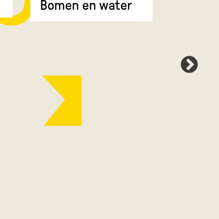
Bomen 
Bomen en water