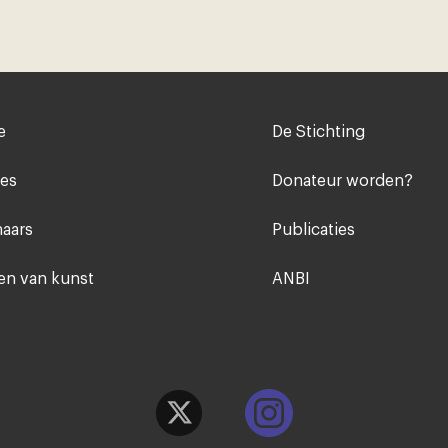
Voet
e
De Stichting
midden
ies
Donateur worden?
aars
Publicaties
n van kunst
ANBI