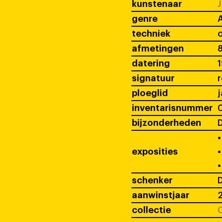
kunstenaar
J
genre
techniek
o
afmetingen
8
datering
signatuur
ploeglid
j
inventarisnummer
bijzonderheden
D
•
exposities
•
•
schenker
D
aanwinstjaar
collectie
C