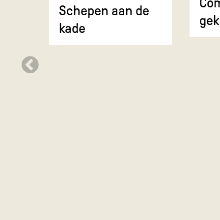
Com
Schepen aan de
gek
kade