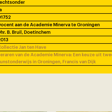
rechtsonder
a
01752
ocent aan de Academie Minerva te Groningen
hr. B. Bruil, Doetinchem
2013
ollectie Jan ten Have
eraren van de Academie Minerva: Een keuze uit tw
unstonderwijs in Groningen, Francis van Dijk