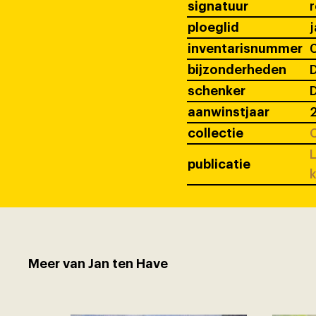
signatuur
ploeglid
j
inventarisnummer
bijzonderheden
D
schenker
D
aanwinstjaar
collectie
C
L
publicatie
k
Meer van Jan ten Have