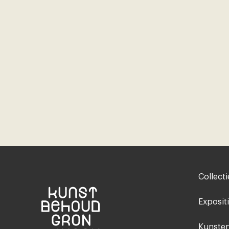
Footer-
Collecti
menu
Exposit
Kunsten