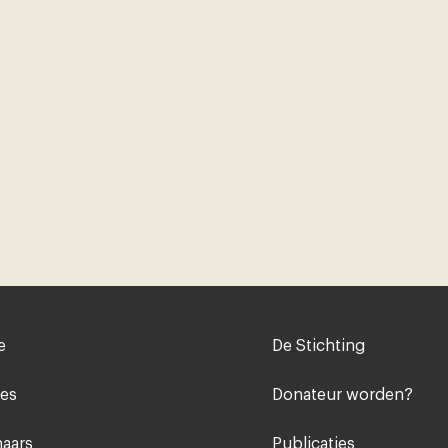
Voet
e
De Stichting
midden
ies
Donateur worden?
aars
Publicaties