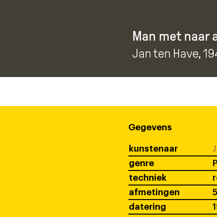
Man met naar 
Jan ten Have
, 1
Gegevens
kunstenaar
J
genre
P
techniek
r
afmetingen
5
datering