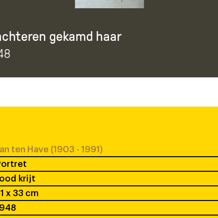
achteren gekamd haar
948
an ten Have (1903 - 1991)
ortret
ood krijt
1 x 33 cm
1948