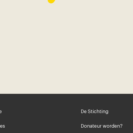
Voet
e
De Stichting
midden
ies
Donateur worden?