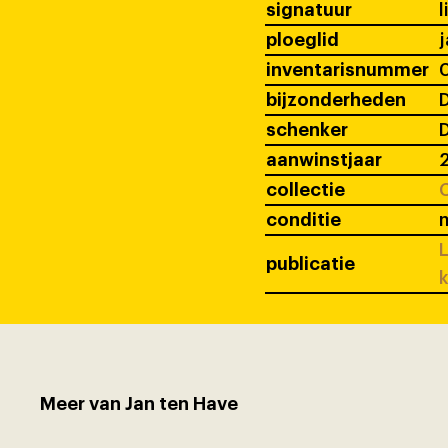
signatuur
l
ploeglid
j
inventarisnummer
bijzonderheden
D
schenker
D
aanwinstjaar
collectie
C
conditie
L
publicatie
k
Meer van Jan ten Have