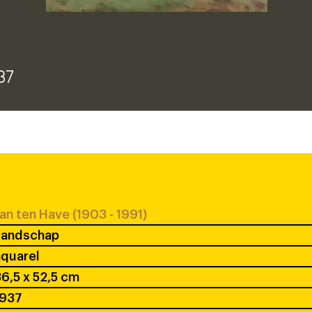
p
37
an ten Have (1903 - 1991)
Landschap
quarel
6,5 x 52,5 cm
1937