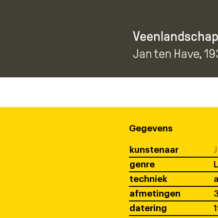
Veenlandscha
Jan ten Have
, 19
Gegevens
kunstenaar
J
genre
techniek
a
afmetingen
3
datering