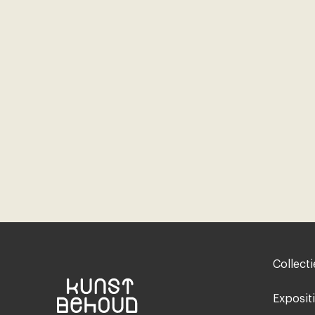
Footer-
Collecti
menu
Exposit