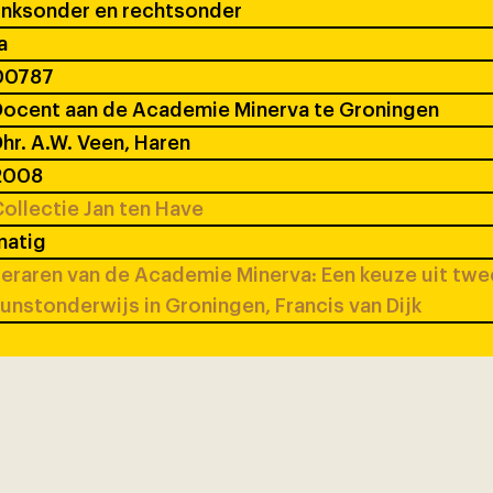
inksonder en rechtsonder
a
00787
ocent aan de Academie Minerva te Groningen
hr. A.W. Veen, Haren
2008
ollectie Jan ten Have
matig
eraren van de Academie Minerva: Een keuze uit tw
unstonderwijs in Groningen, Francis van Dijk