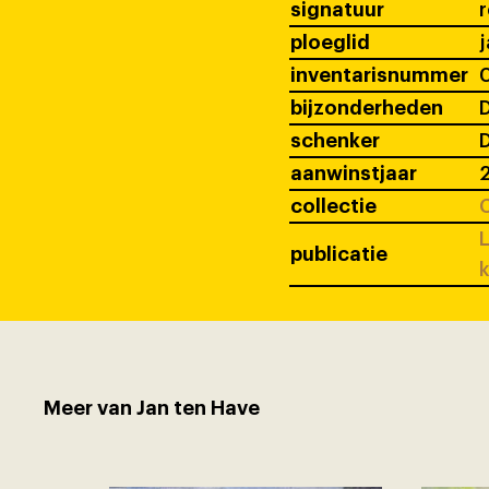
signatuur
ploeglid
j
inventarisnummer
bijzonderheden
D
schenker
D
aanwinstjaar
collectie
C
L
publicatie
k
Meer van Jan ten Have