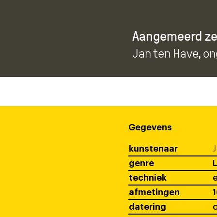
Aangemeerd zei
Jan ten Have
, o
Gegevens
kunstenaar
J
genre
techniek
afmetingen
1
datering