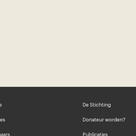
Voet
e
De Stichting
midden
ies
Donateur worden?
aars
Publicaties