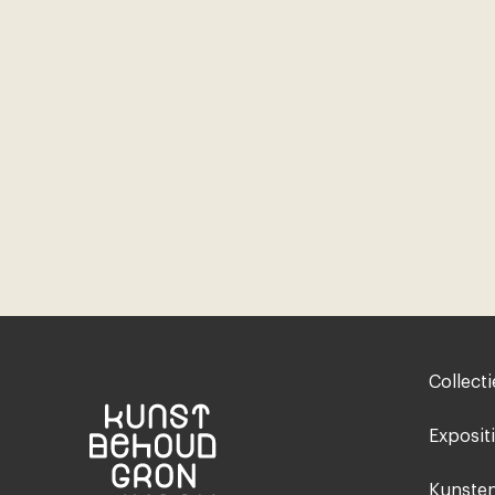
Footer-
Collecti
menu
Exposit
Kunsten