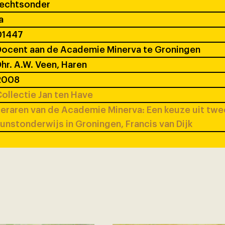
rechtsonder
a
01447
ocent aan de Academie Minerva te Groningen
hr. A.W. Veen, Haren
2008
ollectie Jan ten Have
eraren van de Academie Minerva: Een keuze uit tw
unstonderwijs in Groningen, Francis van Dijk