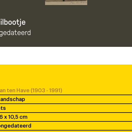
lbootje
ngedateerd
an ten Have (1903 - 1991)
Landschap
ets
6 x 10,5 cm
ongedateerd