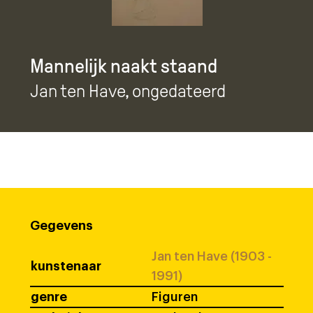
Mannelijk naakt staand
Jan ten Have
, ongedateerd
Gegevens
Jan ten Have (1903 -
kunstenaar
1991)
genre
Figuren