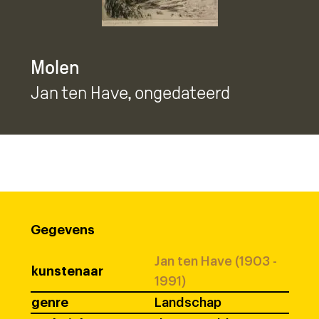
Molen
Jan ten Have
, ongedateerd
Gegevens
Jan ten Have (1903 -
kunstenaar
1991)
genre
Landschap