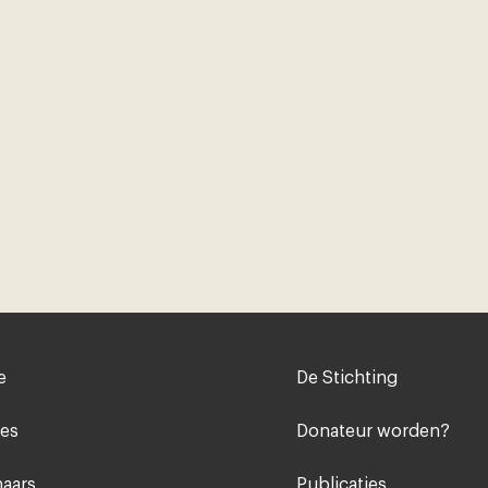
Voet
e
De Stichting
midden
ies
Donateur worden?
aars
Publicaties