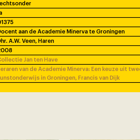
rechtsonder
a
01375
ocent aan de Academie Minerva te Groningen
hr. A.W. Veen, Haren
2008
ollectie Jan ten Have
eraren van de Academie Minerva: Een keuze uit tw
unstonderwijs in Groningen, Francis van Dijk