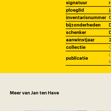
signatuur
ploeglid
j
inventarisnummer
bijzonderheden
D
schenker
D
aanwinstjaar
collectie
C
L
publicatie
k
Meer van Jan ten Have