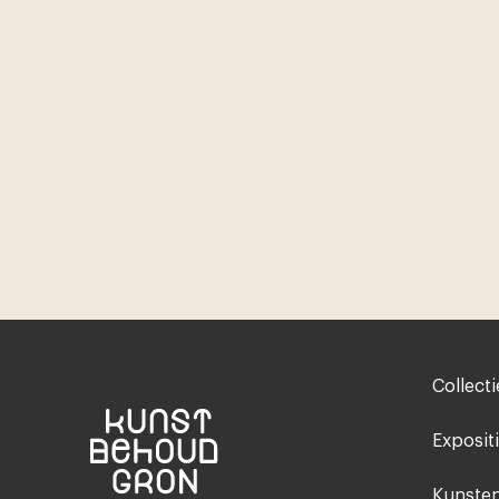
Footer-
Collecti
menu
Exposit
Kunsten