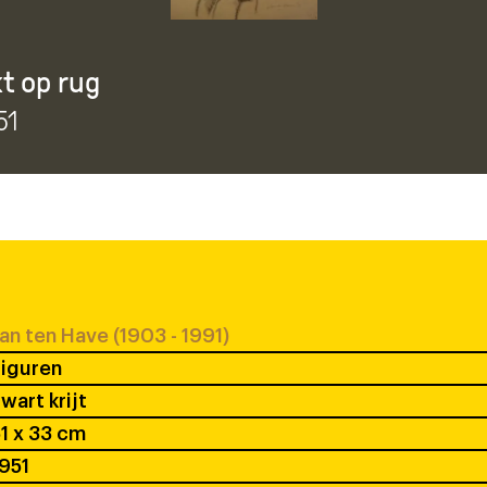
t op rug
51
an ten Have (1903 - 1991)
iguren
wart krijt
1 x 33 cm
951