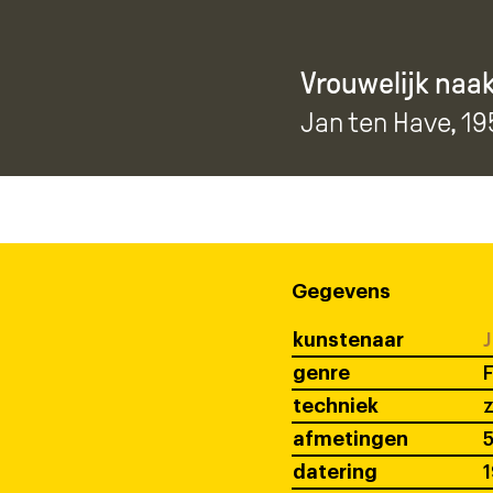
Vrouwelijk naak
Jan ten Have
, 19
Gegevens
kunstenaar
J
genre
F
techniek
z
afmetingen
5
datering
1