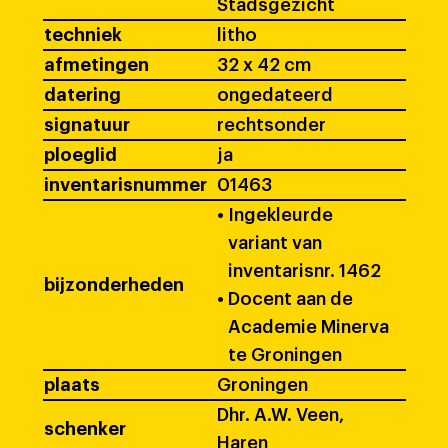
Stadsgezicht
techniek
litho
afmetingen
32 x 42 cm
datering
ongedateerd
signatuur
rechtsonder
ploeglid
ja
inventarisnummer
01463
•
Ingekleurde
variant van
inventarisnr. 1462
bijzonderheden
•
Docent aan de
Academie Minerva
te Groningen
plaats
Groningen
Dhr. A.W. Veen,
schenker
Haren