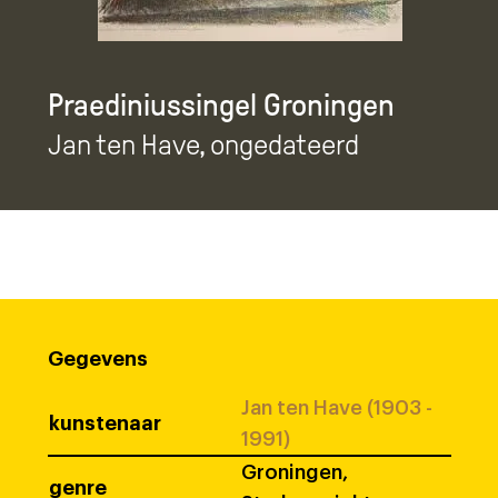
Praediniussingel Groningen
Jan ten Have
, ongedateerd
Gegevens
Jan ten Have (1903 -
kunstenaar
1991)
Groningen,
genre