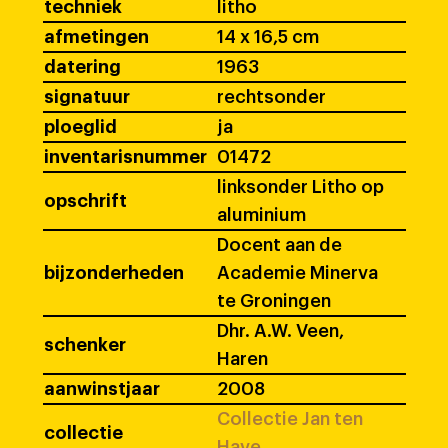
techniek
litho
afmetingen
14 x 16,5 cm
datering
1963
signatuur
rechtsonder
ploeglid
ja
inventarisnummer
01472
linksonder Litho op
opschrift
aluminium
Docent aan de
bijzonderheden
Academie Minerva
te Groningen
Dhr. A.W. Veen,
schenker
Haren
aanwinstjaar
2008
Collectie Jan ten
collectie
Have