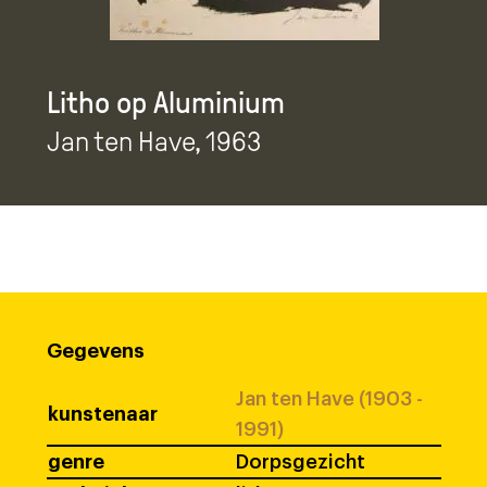
Litho op Aluminium
Jan ten Have
, 1963
Gegevens
Jan ten Have (1903 -
kunstenaar
1991)
genre
Dorpsgezicht