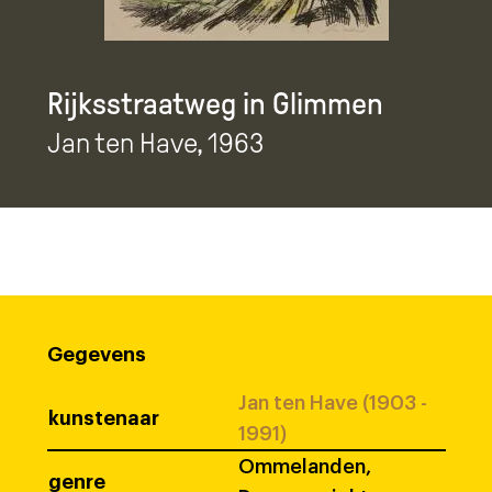
Rijksstraatweg in Glimmen
Jan ten Have
, 1963
Gegevens
Jan ten Have (1903 -
kunstenaar
1991)
Ommelanden,
genre