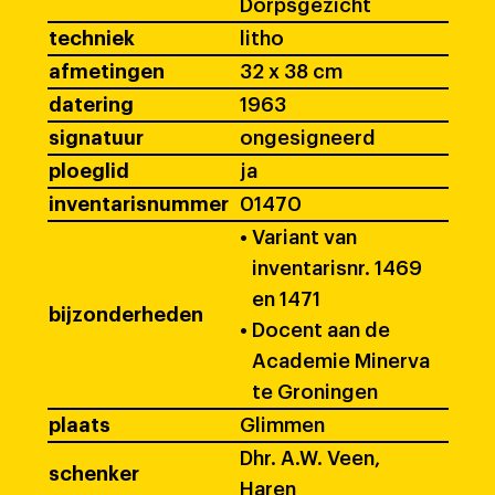
Dorpsgezicht
techniek
litho
afmetingen
32 x 38 cm
datering
1963
signatuur
ongesigneerd
ploeglid
ja
inventarisnummer
01470
•
Variant van
inventarisnr. 1469
en 1471
bijzonderheden
•
Docent aan de
Academie Minerva
te Groningen
plaats
Glimmen
Dhr. A.W. Veen,
schenker
Haren