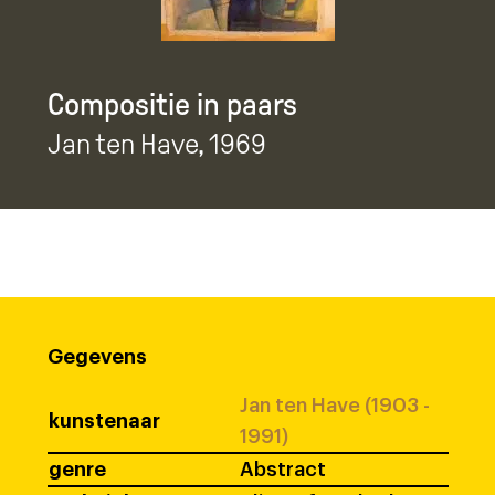
Compositie in paars
Jan ten Have
, 1969
Gegevens
Jan ten Have (1903 -
kunstenaar
1991)
genre
Abstract