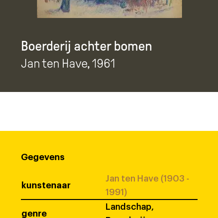
Boerderij achter bomen
Jan ten Have
, 1961
Gegevens
Jan ten Have (1903 -
kunstenaar
1991)
Landschap,
genre