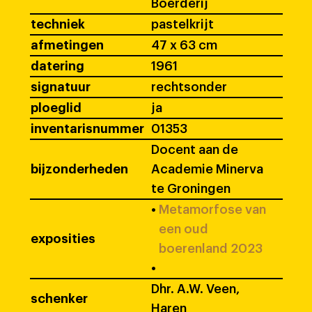
Boerderij
techniek
pastelkrijt
afmetingen
47 x 63 cm
datering
1961
signatuur
rechtsonder
ploeglid
ja
inventarisnummer
01353
Docent aan de
bijzonderheden
Academie Minerva
te Groningen
•
Metamorfose van
een oud
exposities
boerenland 2023
•
Dhr. A.W. Veen,
schenker
Haren