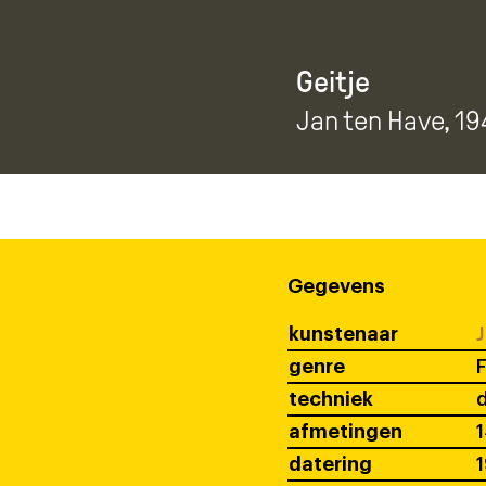
Geitje
Jan ten Have
, 19
Gegevens
kunstenaar
J
genre
F
techniek
afmetingen
1
datering
1