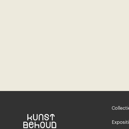
Footer-
Collecti
menu
Exposit