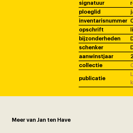
signatuur
ploeglid
j
inventarisnummer
opschrift
l
bijzonderheden
D
schenker
D
aanwinstjaar
collectie
C
L
publicatie
k
Meer van Jan ten Have