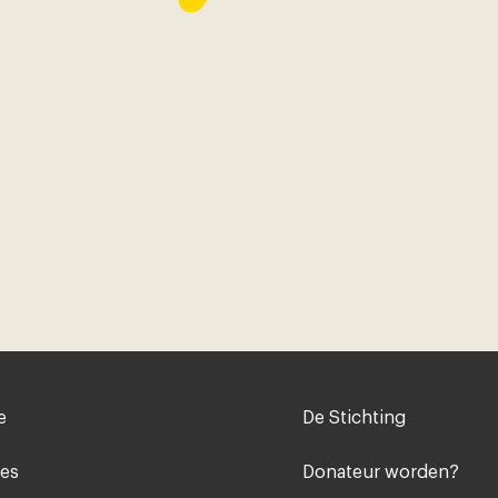
Voet
e
De Stichting
midden
ies
Donateur worden?