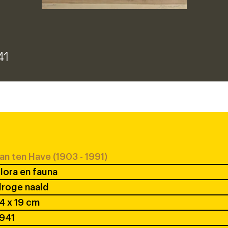
41
an ten Have (1903 - 1991)
lora en fauna
droge naald
4 x 19 cm
941