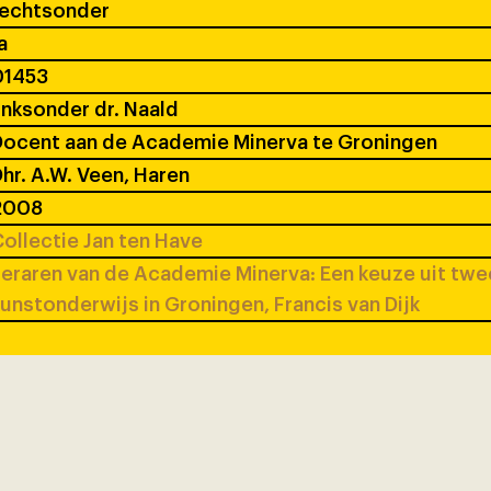
rechtsonder
a
01453
inksonder dr. Naald
ocent aan de Academie Minerva te Groningen
hr. A.W. Veen, Haren
2008
ollectie Jan ten Have
eraren van de Academie Minerva: Een keuze uit tw
unstonderwijs in Groningen, Francis van Dijk