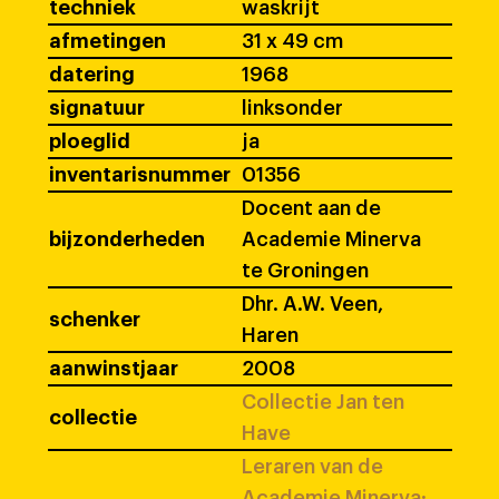
techniek
waskrijt
afmetingen
31 x 49 cm
datering
1968
signatuur
linksonder
ploeglid
ja
inventarisnummer
01356
Docent aan de
bijzonderheden
Academie Minerva
te Groningen
Dhr. A.W. Veen,
schenker
Haren
aanwinstjaar
2008
Collectie Jan ten
collectie
Have
Leraren van de
Academie Minerva: