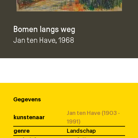
Bomen langs weg
Jan ten Have
, 1968
Gegevens
Jan ten Have (1903 -
kunstenaar
1991)
genre
Landschap