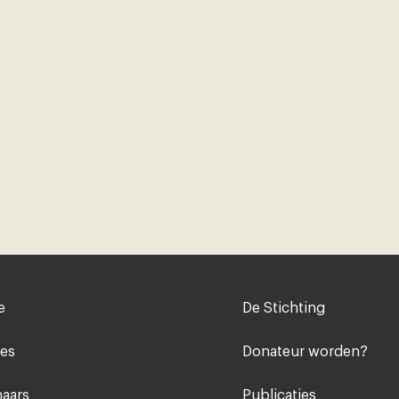
Voet
e
De Stichting
midden
ies
Donateur worden?
aars
Publicaties