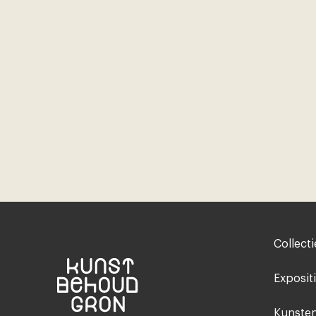
Footer-
Collecti
menu
Exposit
Kunsten