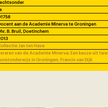
rechtsonder
a
01758
ocent aan de Academie Minerva te Groningen
hr. B. Bruil, Doetinchem
2013
ollectie Jan ten Have
eraren van de Academie Minerva: Een keuze uit tw
unstonderwijs in Groningen, Francis van Dijk