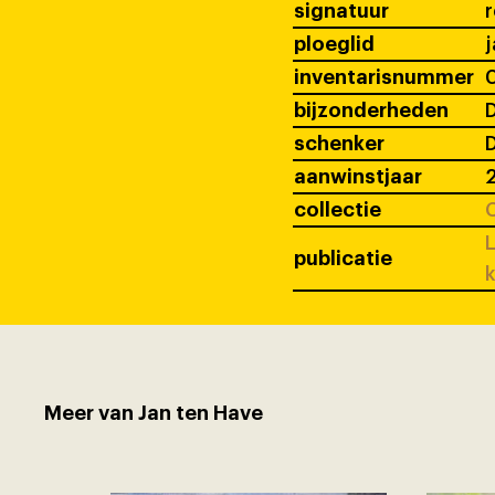
signatuur
ploeglid
j
inventarisnummer
bijzonderheden
D
schenker
D
aanwinstjaar
collectie
C
L
publicatie
k
Meer van Jan ten Have