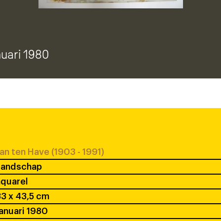
nuari 1980
an ten Have (1903 - 1991)
Landschap
quarel
3 x 43,5 cm
anuari 1980