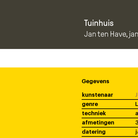
Tuinhuis
Jan ten Have
, ja
Gegevens
kunstenaar
J
genre
techniek
a
afmetingen
3
datering
j