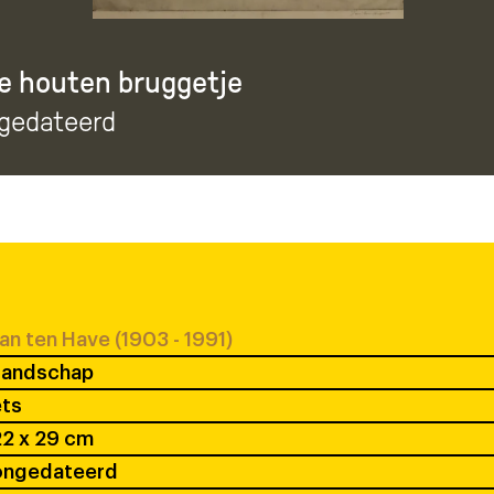
e houten bruggetje
ngedateerd
an ten Have (1903 - 1991)
Landschap
ets
2 x 29 cm
ongedateerd