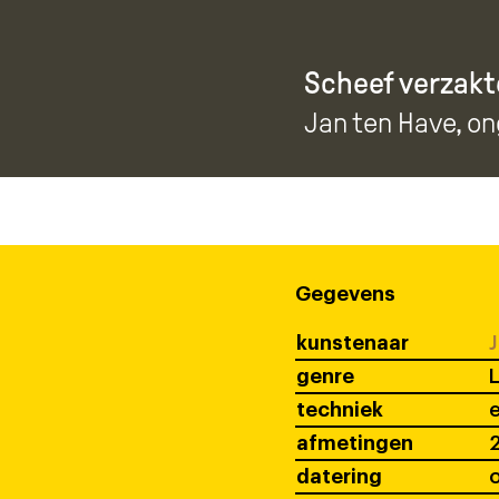
Scheef verzakt
Jan ten Have
, o
Gegevens
kunstenaar
J
genre
techniek
afmetingen
2
datering