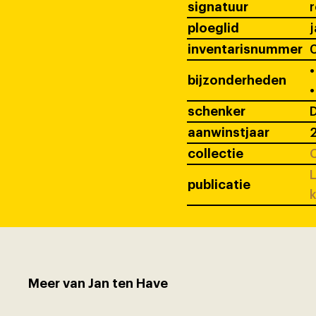
signatuur
ploeglid
j
inventarisnummer
•
bijzonderheden
•
schenker
D
aanwinstjaar
collectie
C
L
publicatie
k
Meer van Jan ten Have