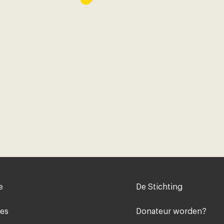
Voet
e
De Stichting
midden
ies
Donateur worden?