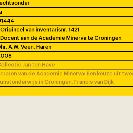
rechtsonder
a
01444
Origineel van inventarisnr. 1421
Docent aan de Academie Minerva te Groningen
hr. A.W. Veen, Haren
2008
ollectie Jan ten Have
eraren van de Academie Minerva: Een keuze uit tw
unstonderwijs in Groningen, Francis van Dijk