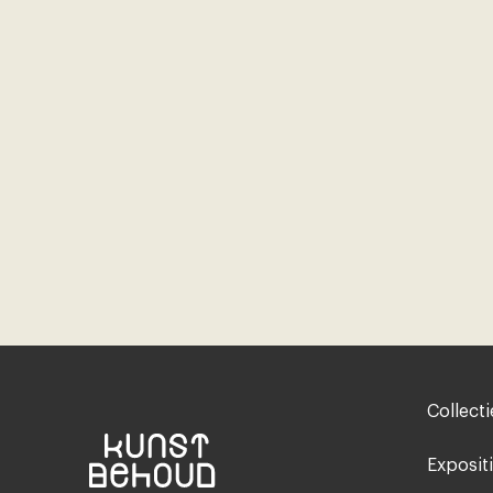
Footer-
Collecti
menu
Exposit