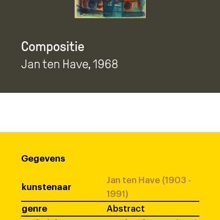
Compositie
Jan ten Have
, 1968
Gegevens
Jan ten Have (1903 -
kunstenaar
1991)
genre
Abstract