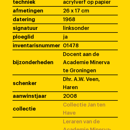
techniek
acrylverf op papier
afmetingen
26 x 17 cm
datering
1968
signatuur
linksonder
ploeglid
ja
inventarisnummer
01478
Docent aan de
bijzonderheden
Academie Minerva
te Groningen
Dhr. A.W. Veen,
schenker
Haren
aanwinstjaar
2008
Collectie Jan ten
collectie
Have
Leraren van de
Academie Minerva: