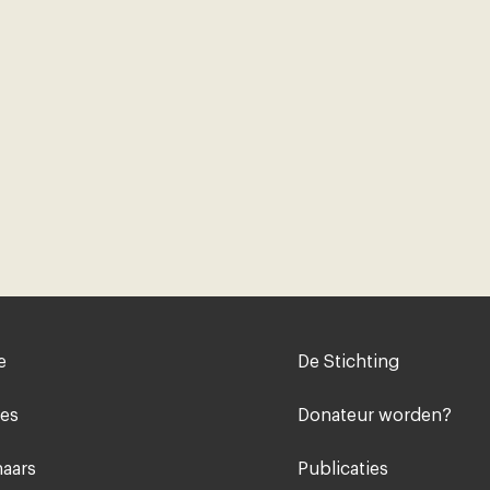
Voet
e
De Stichting
midden
ies
Donateur worden?
aars
Publicaties