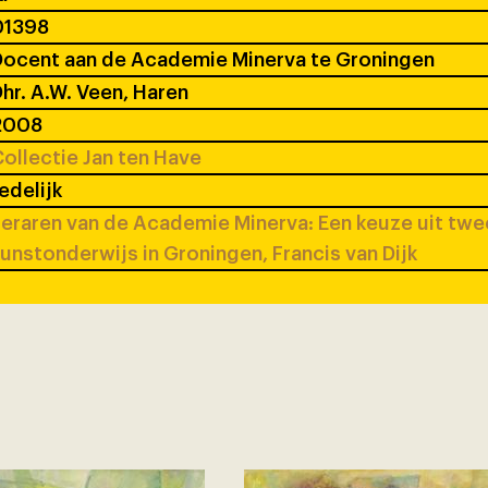
01398
ocent aan de Academie Minerva te Groningen
hr. A.W. Veen, Haren
2008
ollectie Jan ten Have
edelijk
eraren van de Academie Minerva: Een keuze uit tw
unstonderwijs in Groningen, Francis van Dijk