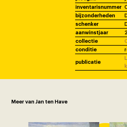
inventarisnummer
bijzonderheden
D
schenker
D
aanwinstjaar
collectie
C
conditie
r
L
publicatie
k
Meer van Jan ten Have