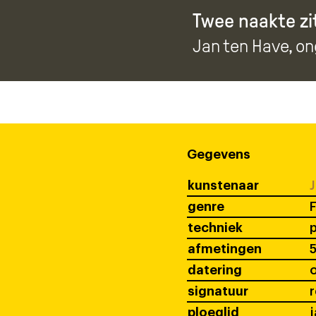
Twee naakte z
Jan ten Have
, o
Gegevens
kunstenaar
J
genre
F
techniek
afmetingen
5
datering
signatuur
r
ploeglid
j