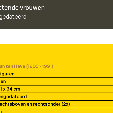
ittende vrouwen
ngedateerd
an ten Have (1903 - 1991)
iguren
pen
1 x 34 cm
ongedateerd
echtsboven en rechtsonder (2x)
a