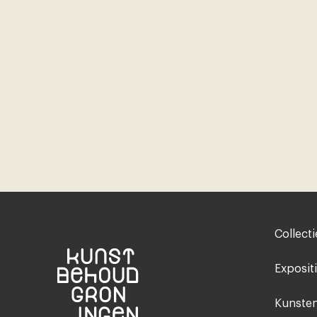
Footer-
Collecti
menu
Exposit
Kunsten