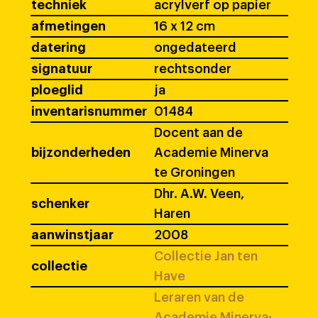
techniek
acrylverf op papier
afmetingen
16 x 12 cm
datering
ongedateerd
signatuur
rechtsonder
ploeglid
ja
inventarisnummer
01484
Docent aan de
bijzonderheden
Academie Minerva
te Groningen
Dhr. A.W. Veen,
schenker
Haren
aanwinstjaar
2008
Collectie Jan ten
collectie
Have
Leraren van de
Academie Minerva: