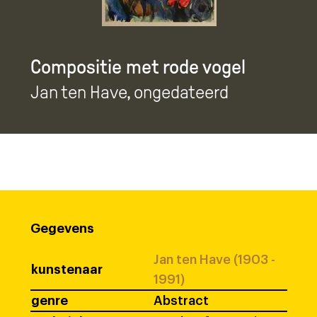
Compositie met rode vogel
Jan ten Have
, ongedateerd
Gegevens
Jan ten Have (1903 -
kunstenaar
1991)
genre
Abstract