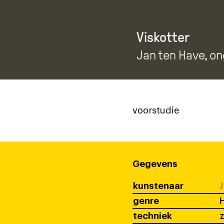
Viskotter
Jan ten Have
, o
voorstudie
Gegevens
kunstenaar
J
genre
techniek
z