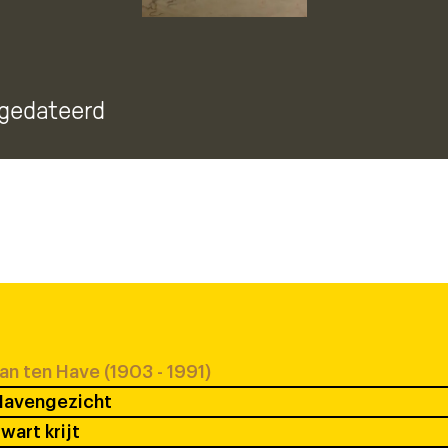
ngedateerd
an ten Have (1903 - 1991)
Havengezicht
wart krijt