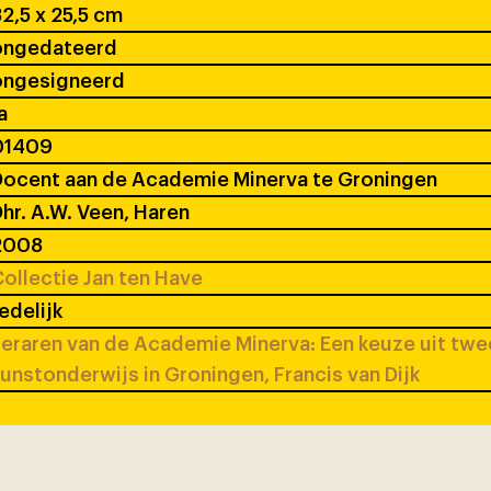
2,5 x 25,5 cm
ongedateerd
ongesigneerd
a
01409
ocent aan de Academie Minerva te Groningen
hr. A.W. Veen, Haren
2008
ollectie Jan ten Have
edelijk
eraren van de Academie Minerva: Een keuze uit tw
unstonderwijs in Groningen, Francis van Dijk