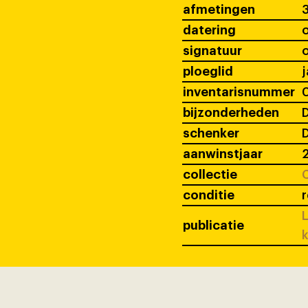
afmetingen
3
datering
signatuur
ploeglid
j
inventarisnummer
bijzonderheden
D
schenker
D
aanwinstjaar
collectie
C
conditie
r
L
publicatie
k