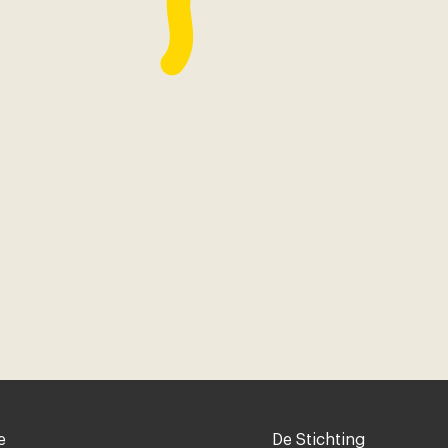
Voet
e
De Stichting