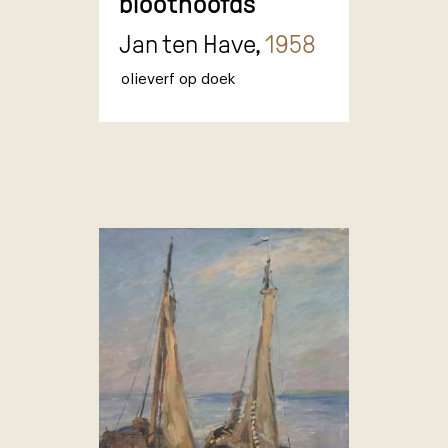
bloothoofds
Jan ten Have,
1958
olieverf op doek