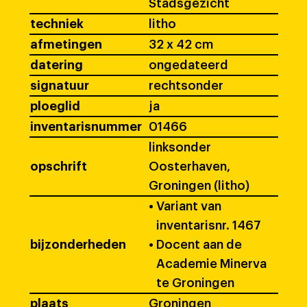
Stadsgezicht
techniek
litho
afmetingen
32 x 42 cm
datering
ongedateerd
signatuur
rechtsonder
ploeglid
ja
inventarisnummer
01466
linksonder
opschrift
Oosterhaven,
Groningen (litho)
•
Variant van
inventarisnr. 1467
bijzonderheden
•
Docent aan de
Academie Minerva
te Groningen
plaats
Groningen