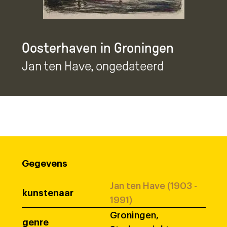
Oosterhaven in Groningen
Jan ten Have
, ongedateerd
Gegevens
Jan ten Have (1903 -
kunstenaar
1991)
Groningen,
genre