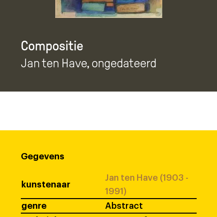
Compositie
Jan ten Have
, ongedateerd
Gegevens
Jan ten Have (1903 -
kunstenaar
1991)
genre
Abstract