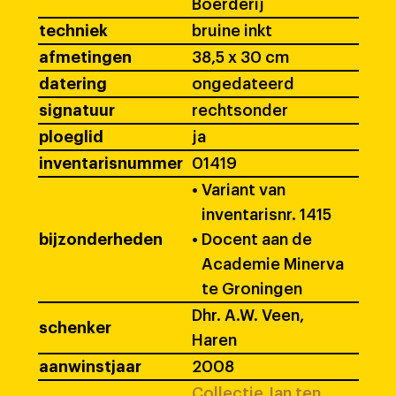
Boerderij
techniek
bruine inkt
afmetingen
38,5 x 30 cm
datering
ongedateerd
signatuur
rechtsonder
ploeglid
ja
inventarisnummer
01419
•
Variant van
inventarisnr. 1415
bijzonderheden
•
Docent aan de
Academie Minerva
te Groningen
Dhr. A.W. Veen,
schenker
Haren
aanwinstjaar
2008
Collectie Jan ten