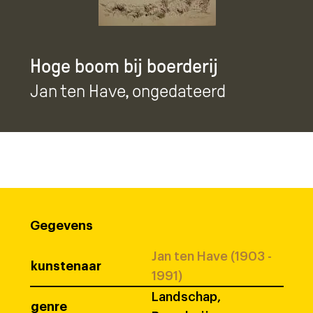
Hoge boom bij boerderij
Jan ten Have
, ongedateerd
Gegevens
Jan ten Have (1903 -
kunstenaar
1991)
Landschap,
genre