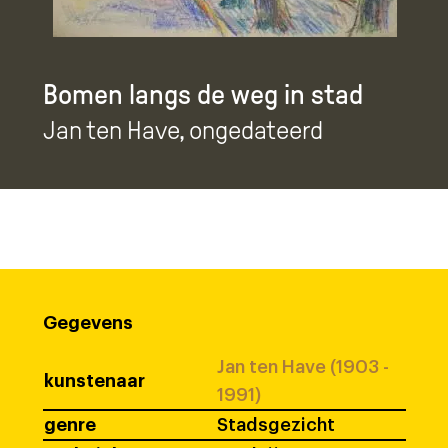
Bomen langs de weg in stad
Jan ten Have
, ongedateerd
Gegevens
Jan ten Have (1903 -
kunstenaar
1991)
genre
Stadsgezicht