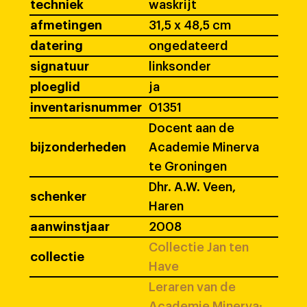
techniek
waskrijt
afmetingen
31,5 x 48,5 cm
datering
ongedateerd
signatuur
linksonder
ploeglid
ja
inventarisnummer
01351
Docent aan de
bijzonderheden
Academie Minerva
te Groningen
Dhr. A.W. Veen,
schenker
Haren
aanwinstjaar
2008
Collectie Jan ten
collectie
Have
Leraren van de
Academie Minerva: