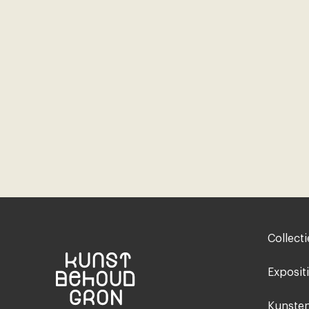
Footer-
Collecti
menu
Exposit
Kunsten