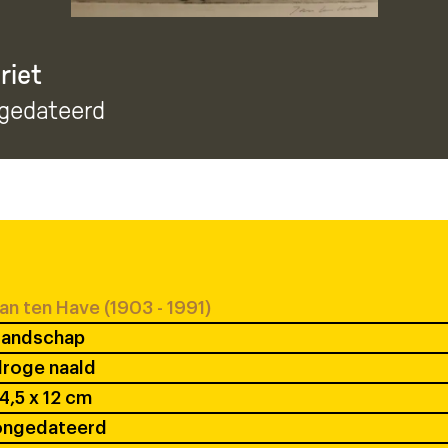
riet
ngedateerd
an ten Have (1903 - 1991)
Landschap
droge naald
4,5 x 12 cm
ongedateerd