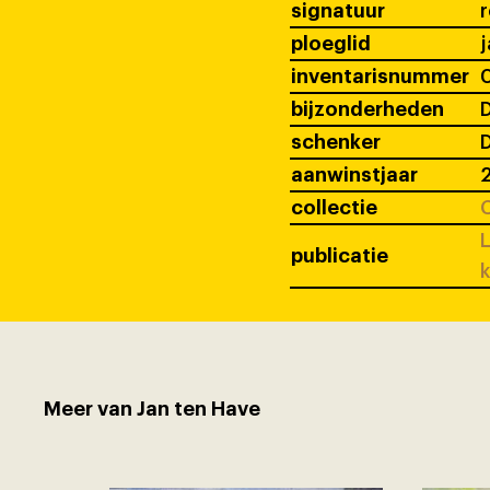
signatuur
ploeglid
j
inventarisnummer
bijzonderheden
D
schenker
D
aanwinstjaar
collectie
C
L
publicatie
k
Meer van Jan ten Have