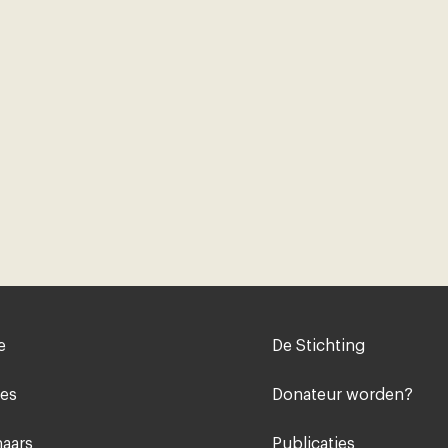
Voet
e
De Stichting
midden
ies
Donateur worden?
aars
Publicaties