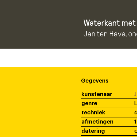
Waterkant met 
Jan ten Have
, o
Gegevens
kunstenaar
J
genre
techniek
afmetingen
1
datering