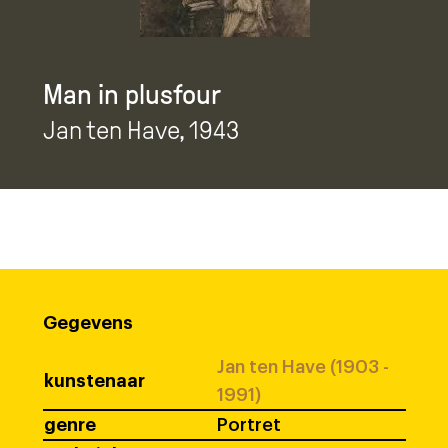
Man in plusfour
Jan ten Have
, 1943
Gegevens
Jan ten Have (1903 -
kunstenaar
1991)
genre
Portret