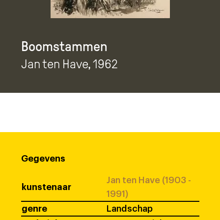
Boomstammen
Jan ten Have
, 1962
Gegevens
Jan ten Have (1903 -
kunstenaar
1991)
genre
Landschap