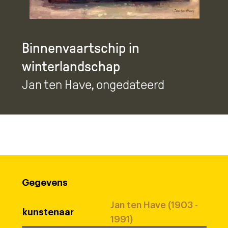
Binnenvaartschip in
winterlandschap
Jan ten Have
, ongedateerd
Gegevens
Jan ten Have (1903 -
kunstenaar
1991)