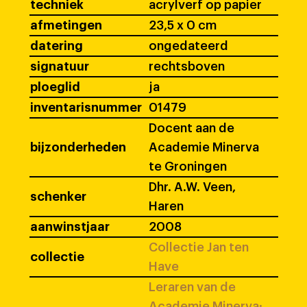
techniek
acrylverf op papier
afmetingen
23,5 x 0 cm
datering
ongedateerd
signatuur
rechtsboven
ploeglid
ja
inventarisnummer
01479
Docent aan de
bijzonderheden
Academie Minerva
te Groningen
Dhr. A.W. Veen,
schenker
Haren
aanwinstjaar
2008
Collectie Jan ten
collectie
Have
Leraren van de
Academie Minerva: