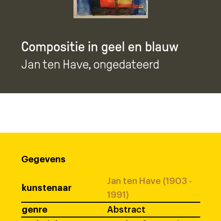
Compositie in geel en blauw
Jan ten Have
, ongedateerd
Gegevens
Jan ten Have (1903 -
kunstenaar
1991)
genre
Abstract