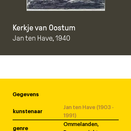
Kerkje van Oostum
Jan ten Have
, 1940
Gegevens
Jan ten Have (1903 -
kunstenaar
1991)
Ommelanden,
genre