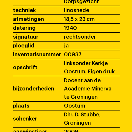
Dorpsgezicht
techniek
linosnede
afmetingen
18,5 x 23 cm
datering
1940
signatuur
rechtsonder
ploeglid
ja
inventarisnummer
00937
linksonder Kerkje
opschrift
Oostum. Eigen druk
Docent aan de
bijzonderheden
Academie Minerva
te Groningen
plaats
Oostum
Dhr. D. Stubbe,
schenker
Groningen
aanwinstjaar
2009