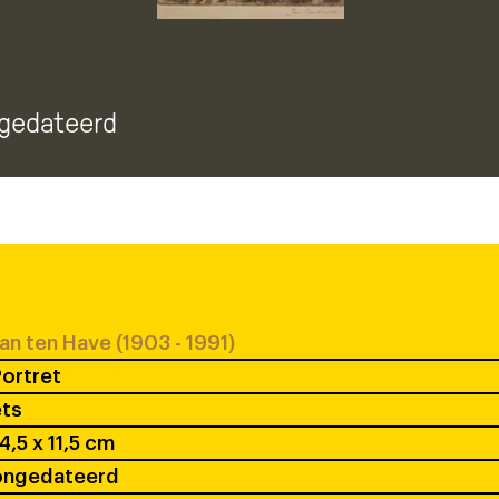
ngedateerd
an ten Have (1903 - 1991)
ortret
ets
4,5 x 11,5 cm
ongedateerd