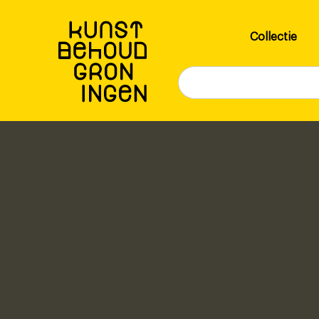
Overslaan
en
Hoofdnavigatie
Collectie
naar
de
inhoud
gaan