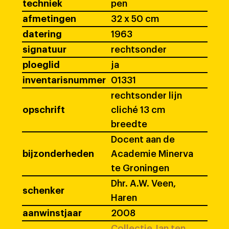
techniek
pen
afmetingen
32 x 50 cm
datering
1963
signatuur
rechtsonder
ploeglid
ja
inventarisnummer
01331
rechtsonder lijn
opschrift
cliché 13 cm
breedte
Docent aan de
bijzonderheden
Academie Minerva
te Groningen
Dhr. A.W. Veen,
schenker
Haren
aanwinstjaar
2008
Collectie Jan ten