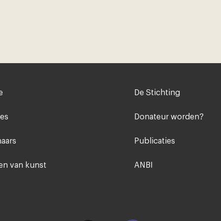
Voet
e
De Stichting
midden
ies
Donateur worden?
aars
Publicaties
n van kunst
ANBI