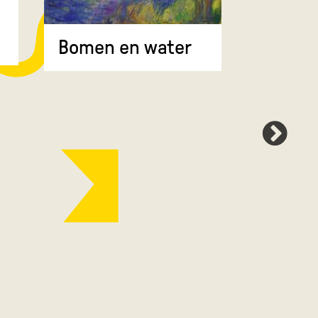
Bomen 
Bomen en water