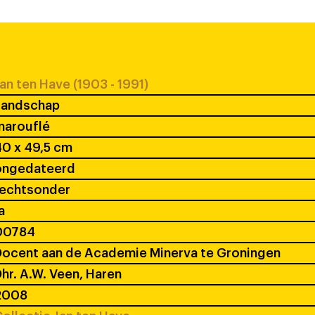
an ten Have (1903 - 1991)
Landschap
marouflé
0 x 49,5 cm
ongedateerd
rechtsonder
a
00784
ocent aan de Academie Minerva te Groningen
hr. A.W. Veen, Haren
2008