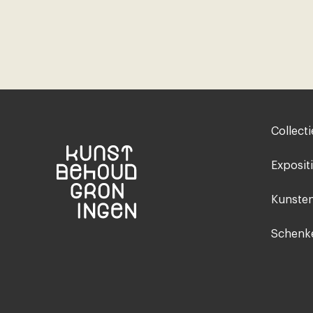
Footer-
Collecti
menu
Exposit
Kunsten
Schenke