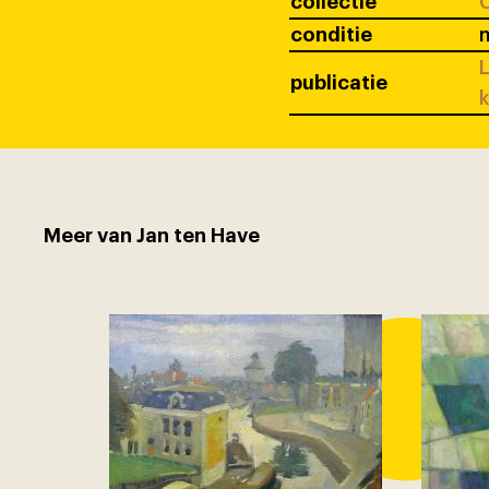
collectie
C
conditie
L
publicatie
k
Meer van Jan ten Have