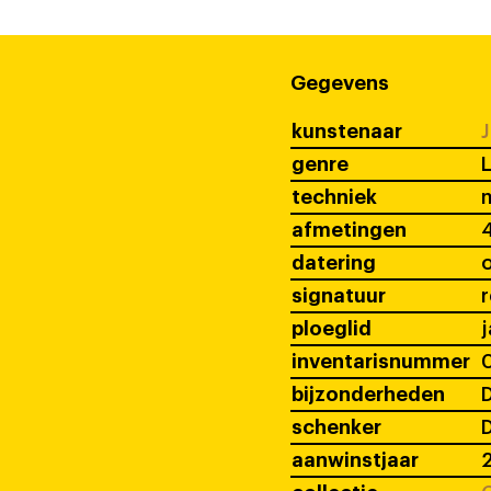
Gegevens
kunstenaar
J
genre
techniek
afmetingen
4
datering
signatuur
ploeglid
j
inventarisnummer
bijzonderheden
D
schenker
D
aanwinstjaar