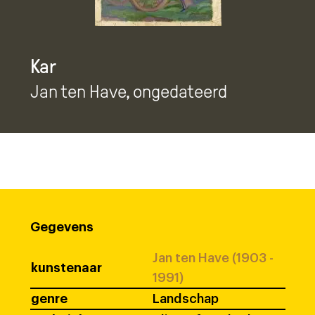
Kar
Jan ten Have
, ongedateerd
Gegevens
Jan ten Have (1903 -
kunstenaar
1991)
genre
Landschap