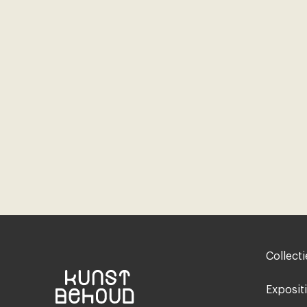
Footer-
Collecti
menu
Exposit