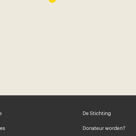
Voet
e
De Stichting
midden
ies
Donateur worden?