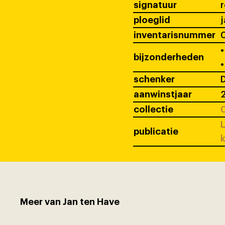
signatuur
ploeglid
j
inventarisnummer
•
bijzonderheden
•
schenker
D
aanwinstjaar
collectie
C
L
publicatie
k
Meer van Jan ten Have