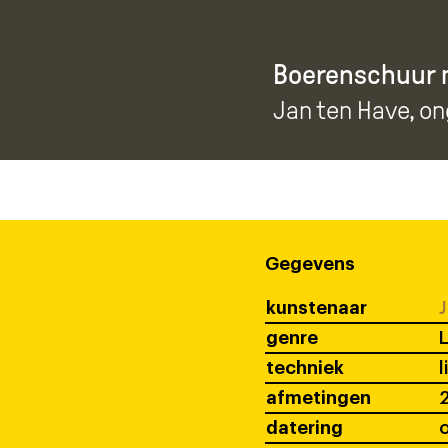
Boerenschuur
Jan ten Have
, o
Gegevens
kunstenaar
J
genre
L
techniek
l
afmetingen
2
datering