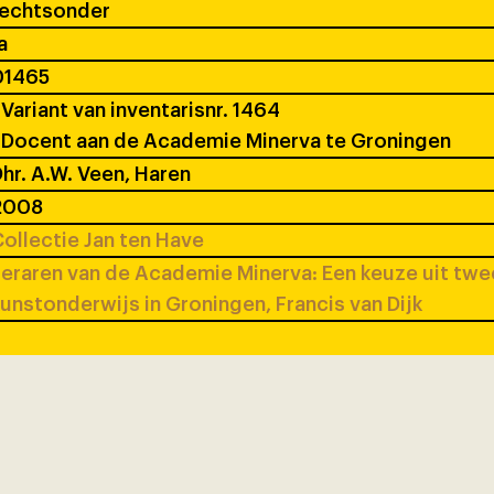
rechtsonder
a
01465
Variant van inventarisnr. 1464
Docent aan de Academie Minerva te Groningen
hr. A.W. Veen, Haren
2008
ollectie Jan ten Have
eraren van de Academie Minerva: Een keuze uit tw
unstonderwijs in Groningen, Francis van Dijk