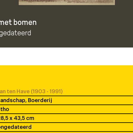
 met bomen
ngedateerd
an ten Have (1903 - 1991)
andschap, Boerderij
itho
8,5 x 43,5 cm
ongedateerd