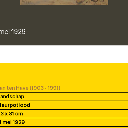
1 mei 1929
an ten Have (1903 - 1991)
Landschap
kleurpotlood
3 x 31 cm
1 mei 1929