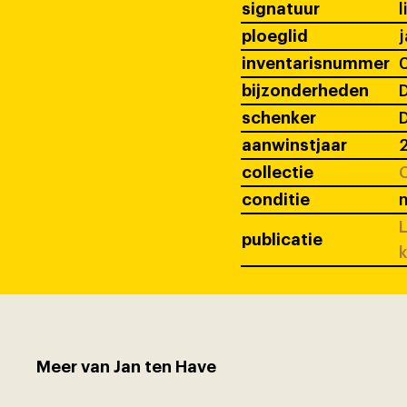
signatuur
l
ploeglid
j
inventarisnummer
bijzonderheden
D
schenker
D
aanwinstjaar
collectie
C
conditie
L
publicatie
k
Meer van Jan ten Have