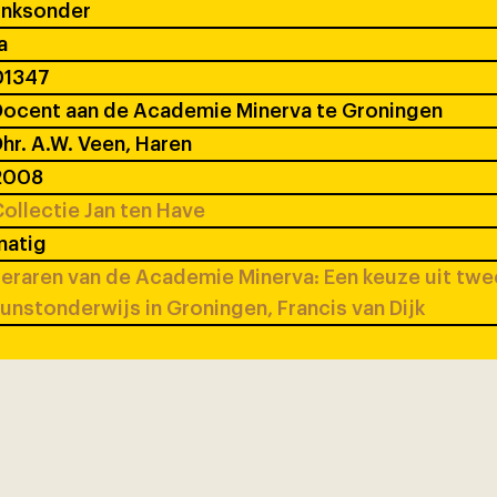
inksonder
a
01347
ocent aan de Academie Minerva te Groningen
hr. A.W. Veen, Haren
2008
ollectie Jan ten Have
matig
eraren van de Academie Minerva: Een keuze uit tw
unstonderwijs in Groningen, Francis van Dijk