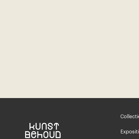
Footer-
Collecti
menu
Exposit