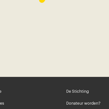
Voet
e
De Stichting
midden
ies
Donateur worden?