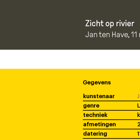
Zicht op rivier
Jan ten Have
, 1
Gegevens
kunstenaar
J
genre
techniek
afmetingen
2
datering
1