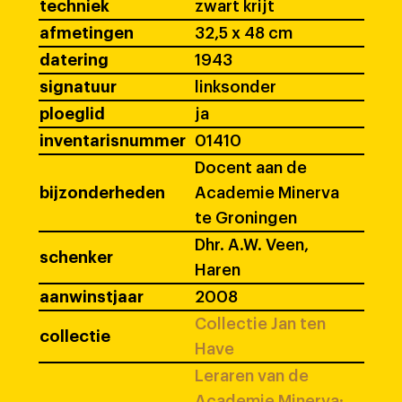
techniek
zwart krijt
afmetingen
32,5 x 48 cm
datering
1943
signatuur
linksonder
ploeglid
ja
inventarisnummer
01410
Docent aan de
bijzonderheden
Academie Minerva
te Groningen
Dhr. A.W. Veen,
schenker
Haren
aanwinstjaar
2008
Collectie Jan ten
collectie
Have
Leraren van de
Academie Minerva: