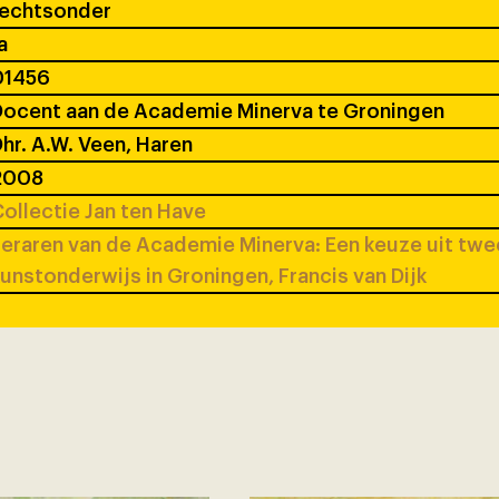
rechtsonder
a
01456
ocent aan de Academie Minerva te Groningen
hr. A.W. Veen, Haren
2008
ollectie Jan ten Have
eraren van de Academie Minerva: Een keuze uit tw
unstonderwijs in Groningen, Francis van Dijk