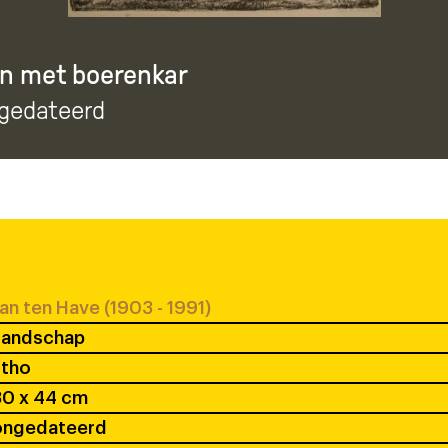
n met boerenkar
ngedateerd
an ten Have (1903 - 1991)
Landschap
itho
30 x 44 cm
ongedateerd