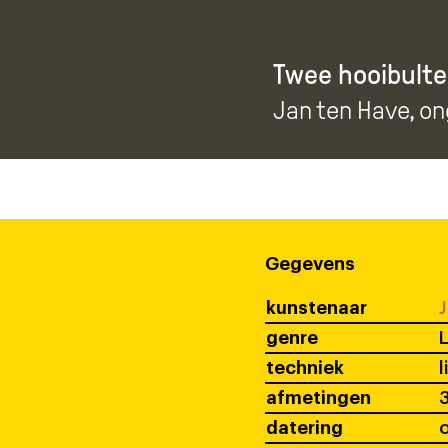
Twee hooibulte
Jan ten Have
, o
Gegevens
kunstenaar
J
genre
techniek
l
afmetingen
datering