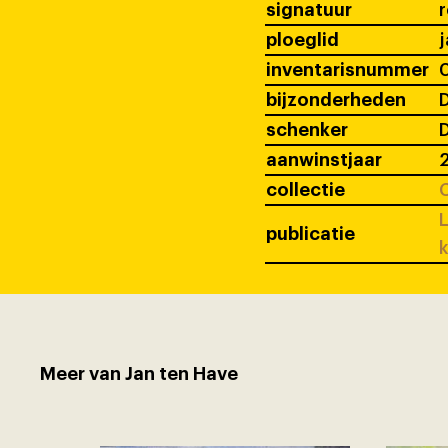
signatuur
ploeglid
j
inventarisnummer
bijzonderheden
D
schenker
D
aanwinstjaar
collectie
C
L
publicatie
k
Meer van Jan ten Have