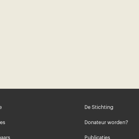
Voet
e
De Stichting
midden
ies
Donateur worden?
aars
Publicaties