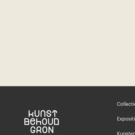
Footer-
Collecti
menu
Exposit
Kunsten