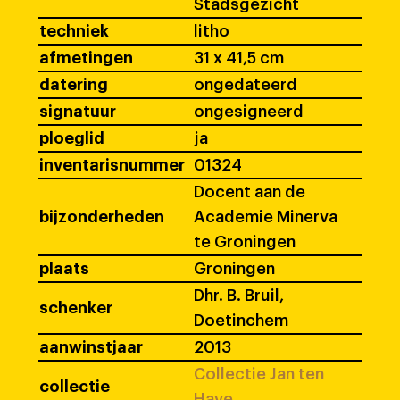
Stadsgezicht
techniek
litho
afmetingen
31 x 41,5 cm
datering
ongedateerd
signatuur
ongesigneerd
ploeglid
ja
inventarisnummer
01324
Docent aan de
bijzonderheden
Academie Minerva
te Groningen
plaats
Groningen
Dhr. B. Bruil,
schenker
Doetinchem
aanwinstjaar
2013
Collectie Jan ten
collectie
Have