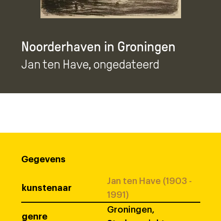
Noorderhaven in Groningen
Jan ten Have
, ongedateerd
Gegevens
Jan ten Have (1903 -
kunstenaar
1991)
Groningen,
genre