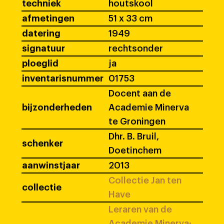
techniek
houtskool
afmetingen
51 x 33 cm
datering
1949
signatuur
rechtsonder
ploeglid
ja
inventarisnummer
01753
Docent aan de
bijzonderheden
Academie Minerva
te Groningen
Dhr. B. Bruil,
schenker
Doetinchem
aanwinstjaar
2013
Collectie Jan ten
collectie
Have
Leraren van de
Academie Minerva: