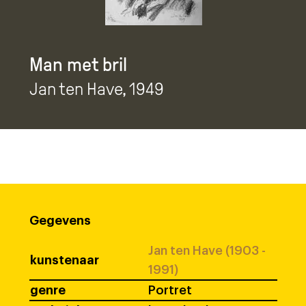
Man met bril
Jan ten Have
, 1949
Gegevens
Jan ten Have (1903 -
kunstenaar
1991)
genre
Portret