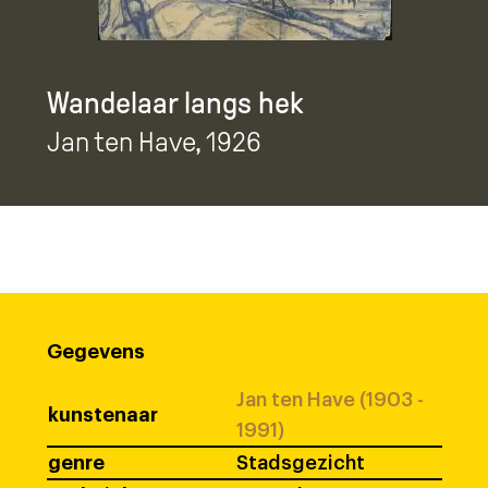
Wandelaar langs hek
Jan ten Have
, 1926
Gegevens
Jan ten Have (1903 -
kunstenaar
1991)
genre
Stadsgezicht