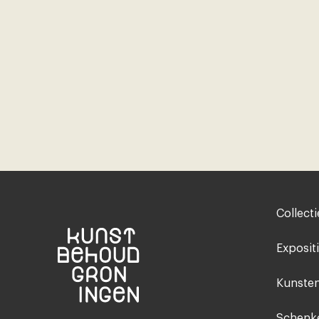
Footer-
Collecti
menu
Exposit
Kunsten
Schenke