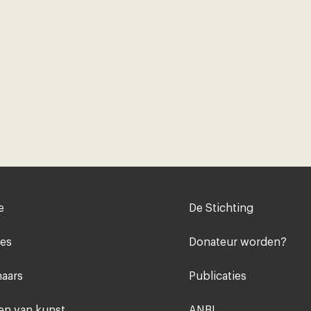
Voet
e
De Stichting
midden
ies
Donateur worden?
aars
Publicaties
n van kunst
ANBI