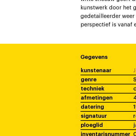
kunstwerk door het g
gedetailleerder wee
perspectief is vanaf 
Gegevens
kunstenaar
J
genre
techniek
o
afmetingen
4
datering
signatuur
ploeglid
j
inventarisnummer