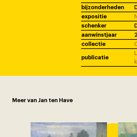
bijzonderheden
D
expositie
N
schenker
D
aanwinstjaar
collectie
C
L
publicatie
k
Meer van Jan ten Have