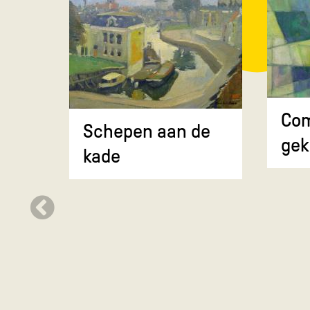
Com
Schepen aan de
gek
kade