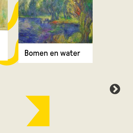
Bomen 
Bomen en water