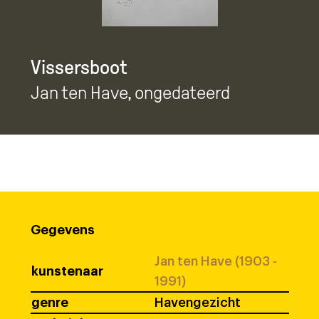
Vissersboot
Jan ten Have
, ongedateerd
Gegevens
Jan ten Have (1903 -
kunstenaar
1991)
genre
Havengezicht