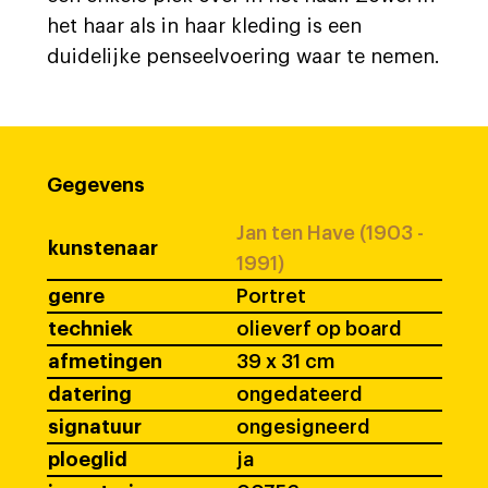
het haar als in haar kleding is een
duidelijke penseelvoering waar te nemen.
Gegevens
Jan ten Have (1903 -
kunstenaar
1991)
genre
Portret
techniek
olieverf op board
afmetingen
39 x 31 cm
datering
ongedateerd
signatuur
ongesigneerd
ploeglid
ja