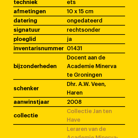
techniek
ets
afmetingen
10 x 15 cm
datering
ongedateerd
signatuur
rechtsonder
ploeglid
ja
inventarisnummer
01431
Docent aan de
bijzonderheden
Academie Minerva
te Groningen
Dhr. A.W. Veen,
schenker
Haren
aanwinstjaar
2008
Collectie Jan ten
collectie
Have
Leraren van de
Academie Minerva: