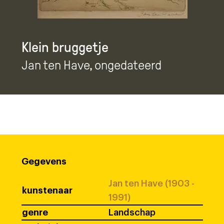
Klein bruggetje
Jan ten Have
, ongedateerd
Gegevens
Jan ten Have (1903 -
kunstenaar
1991)
genre
Landschap