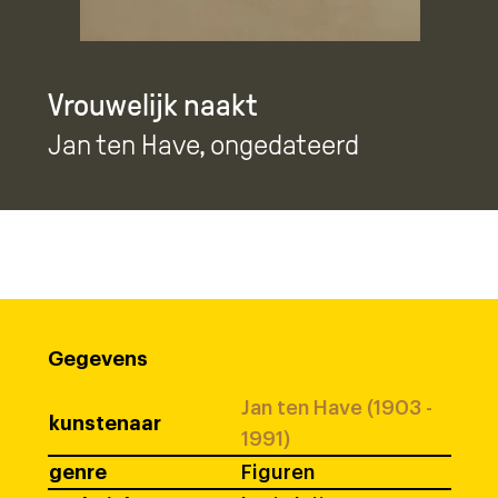
Vrouwelijk naakt
Jan ten Have
, ongedateerd
Gegevens
Jan ten Have (1903 -
kunstenaar
1991)
genre
Figuren