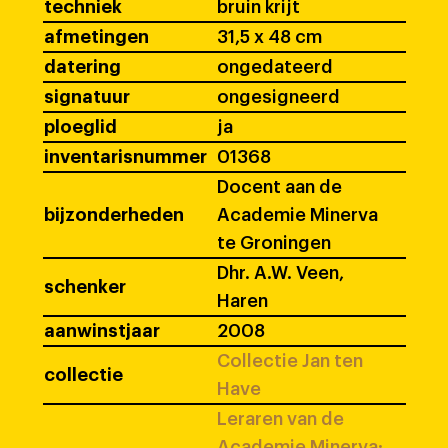
techniek
bruin krijt
afmetingen
31,5 x 48 cm
datering
ongedateerd
signatuur
ongesigneerd
ploeglid
ja
inventarisnummer
01368
Docent aan de
bijzonderheden
Academie Minerva
te Groningen
Dhr. A.W. Veen,
schenker
Haren
aanwinstjaar
2008
Collectie Jan ten
collectie
Have
Leraren van de
Academie Minerva: