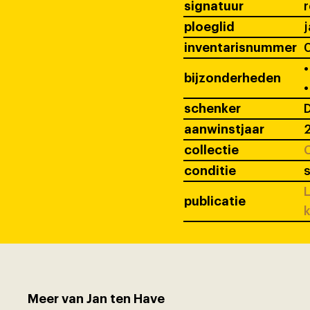
signatuur
ploeglid
j
inventarisnummer
•
bijzonderheden
•
schenker
D
aanwinstjaar
collectie
C
conditie
s
L
publicatie
k
Meer van Jan ten Have