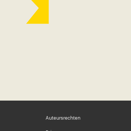
Voet
Auteursrechten
rechts