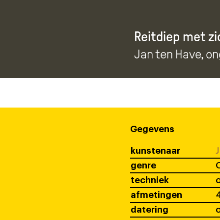
Reitdiep met z
Jan ten Have
, o
Gegevens
kunstenaar
J
genre
techniek
o
afmetingen
4
datering