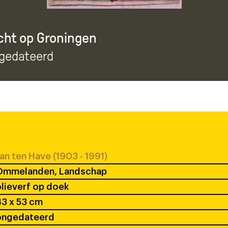
icht op Groningen
ngedateerd
an ten Have (1903 - 1991)
Ommelanden, Landschap
lieverf op doek
3 x 53 cm
ongedateerd