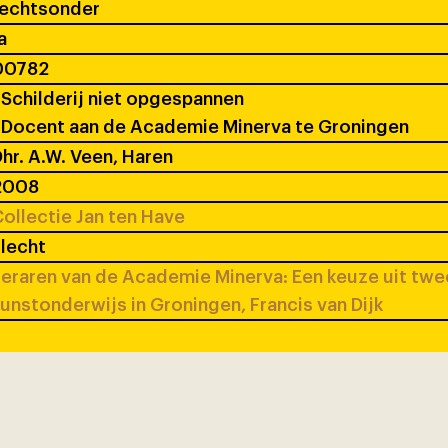
rechtsonder
a
00782
Schilderij niet opgespannen
Docent aan de Academie Minerva te Groningen
hr. A.W. Veen, Haren
2008
ollectie Jan ten Have
lecht
eraren van de Academie Minerva: Een keuze uit tw
unstonderwijs in Groningen, Francis van Dijk