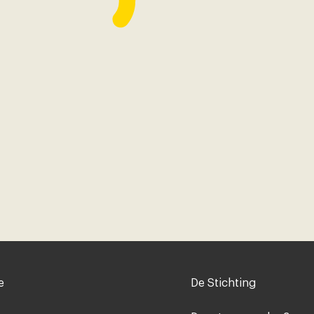
Voet
e
De Stichting
midden