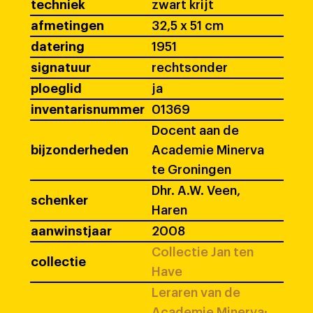
techniek
zwart krijt
afmetingen
32,5 x 51 cm
datering
1951
signatuur
rechtsonder
ploeglid
ja
inventarisnummer
01369
Docent aan de
bijzonderheden
Academie Minerva
te Groningen
Dhr. A.W. Veen,
schenker
Haren
aanwinstjaar
2008
Collectie Jan ten
collectie
Have
Leraren van de
Academie Minerva: