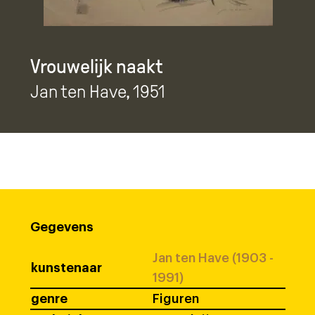
Vrouwelijk naakt
Jan ten Have
, 1951
Gegevens
Jan ten Have (1903 -
kunstenaar
1991)
genre
Figuren