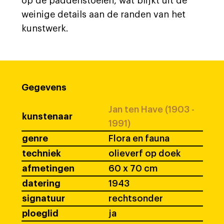
op de paddenstoelen, wat blijkt uit de
weinige details aan de randen van het
kunstwerk.
Gegevens
Jan ten Have (1903 -
kunstenaar
1991)
genre
Flora en fauna
techniek
olieverf op doek
afmetingen
60 x 70 cm
datering
1943
signatuur
rechtsonder
ploeglid
ja